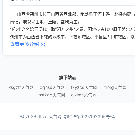
山西省朔州市位于山西省西北部，地处桑干河上游，北接内蒙古
南低，地貌以山地、丘陵、盆地为主。
“朔州”之名始于辽代，取“朔方之州”之意，因地处古代中原王朝北
朔州市为山西省下辖的地级市，下辖朔城区、平鲁区2个市辖区，以及
查看更多介绍 >>
旗下站点
ksgzfr天气网
qqnsx天气网
fxyzcq天气网
lfrorg天气网
hstkgd天气网
cjklmn天气网
© 2026 dtsxif天气网.
鄂ICP备2025102305号-4