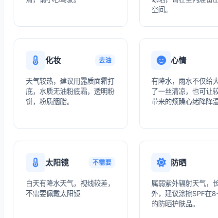
空间。
化妆
心情
去油
天气较热，建议用露质面霜打
有降水，雨水不仅给
底，水质无油粉底霜，透明粉
了一丝清凉，也可让
饼，粉质胭脂。
带来的烦躁心绪降降
太阳镜
防晒
不需要
白天有降水天气，视线较差，
属弱紫外辐射天气，
不需要佩戴太阳镜
外，建议涂擦SPF在8
的防晒护肤品。