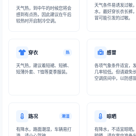
天气条件易诱发过敏
天气热，到中午的时候您将会
水，最好穿长衣长裤
感到有点热，因此建议在午后
冒可能引发的过敏。
较热时开启制冷空调。
穿衣
感冒
热
天气热，建议着短裙、短裤、
各项气象条件适宜，
短薄外套、T恤等夏季服装。
几率较低。但请避免
空调房间中，以防感
路况
晾晒
潮湿
有降水，路面潮湿，车辆易打
有降水，不适宜晾晒
滑，请小心驾驶。
晾晒，请在室内准备