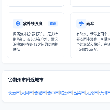
紫外线强度
雨伞
最弱
属弱紫外线辐射天气，无需特
有降水，请带上雨伞
别防护。若长期在户外，建议
喜欢雨中漫步，享受
涂擦SPF在8-12之间的防晒护
予的温馨和快乐，在
肤品。
出可收起雨伞。
朔州市附近城市
长治市
|
大同市
|
晋城市
|
晋中市
|
临汾市
|
吕梁市
|
太原市
|
忻州