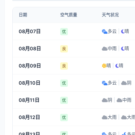
日期
空气质量
天气状况
08月07日
多云
|
晴
优
08月08日
中雨
|
晴
良
08月09日
晴
|
晴
良
08月10日
多云
|
阴
优
08月11日
阴
|
中雨
优
08月12日
大雨
|
大
优
08月13日
多云
|
多
优