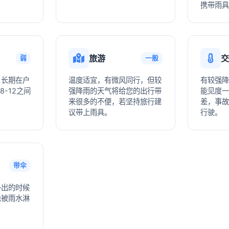
携带雨具
旅游
交
弱
一般
，长期在户
温度适宜，有微风同行，但较
有较强降
8-12之间
强降雨的天气将给您的出行带
能见度一
来很多的不便，若坚持旅行建
差，事故
议带上雨具。
行驶。
带伞
外出的时候
免被雨水淋