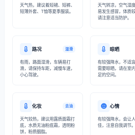
天气热，建议着短裙、短裤、
天气转凉，空气湿
短薄外套、T恤等夏季服装。
易发生感冒，体质
请注意适当防护。
路况
晾晒
湿滑
有雨，路面湿滑，车辆易打
有较强降水，不适
滑，请保持车距，减慢车速，
需要晾晒，请在室
小心驾驶。
足的空间。
化妆
心情
去油
天气较热，建议用露质面霜打
有较强降水，会让
底，水质无油粉底霜，透明粉
佳，注意自我调节
饼，粉质胭脂。