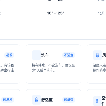
16° ~ 25°
云
北风
洗车
风
易发
不适宜
敏，有较强
将有降水，不宜洗车，建议至
温度未达
长裤出行注
少1天后再洗车。
稍作防寒
空
舒适度
较易发
较舒适
件