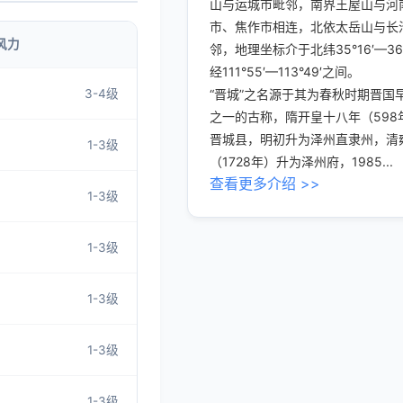
山与运城市毗邻，南界王屋山与河
市、焦作市相连，北依太岳山与长
风力
邻，地理坐标介于北纬35°16′—36
经111°55′—113°49′之间。
3-4级
“晋城”之名源于其为春秋时期晋国
之一的古称，隋开皇十八年（598
晋城县，明初升为泽州直隶州，清
1-3级
（1728年）升为泽州府，1985...
查看更多介绍 >>
1-3级
1-3级
1-3级
1-3级
1-3级