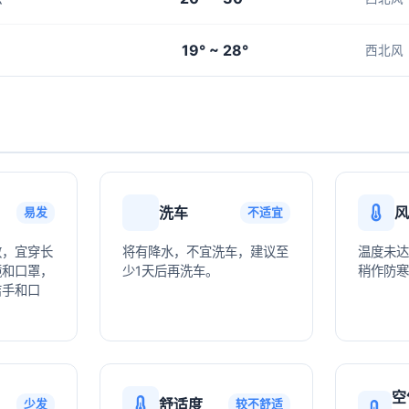
19° ~ 28°
西北风
洗车
风
易发
不适宜
敏，宜穿长
将有降水，不宜洗车，建议至
温度未达
镜和口罩，
少1天后再洗车。
稍作防寒
洁手和口
空
舒适度
少发
较不舒适