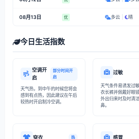
08月13日
多云
|
晴
优
今日生活指数
空调开
部分时间开
过敏
启
启
天气条件易诱发过
天气热，到中午的时候您将会
衣长裤并佩戴好眼
感到有点热，因此建议在午后
外出归来时及时清
较热时开启制冷空调。
鼻。
穿衣
感冒
热