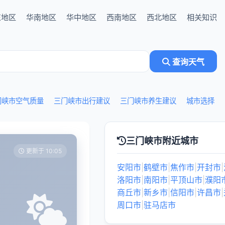
东地区
华南地区
华中地区
西南地区
西北地区
相关知识
查询天气
门峡市空气质量
三门峡市出行建议
三门峡市养生建议
城市选择
三门峡市附近城市
更新于 10:05
安阳市
|
鹤壁市
|
焦作市
|
开封市
|
洛阳市
|
南阳市
|
平顶山市
|
濮阳
商丘市
|
新乡市
|
信阳市
|
许昌市
|
周口市
|
驻马店市