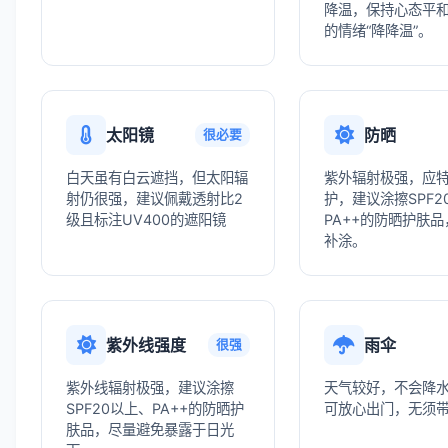
降温，保持心态平
的情绪“降降温”。
太阳镜
防晒
很必要
白天虽有白云遮挡，但太阳辐
紫外辐射极强，应
射仍很强，建议佩戴透射比2
护，建议涂擦SPF2
级且标注UV400的遮阳镜
PA++的防晒护肤
补涂。
紫外线强度
雨伞
很强
紫外线辐射极强，建议涂擦
天气较好，不会降
SPF20以上、PA++的防晒护
可放心出门，无须
肤品，尽量避免暴露于日光