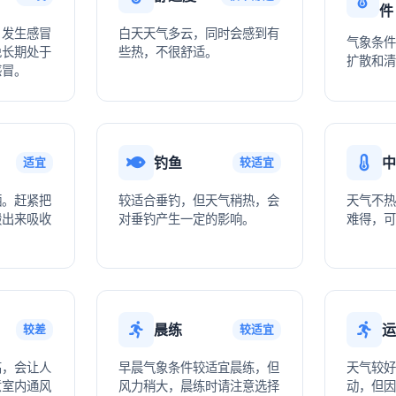
件
，发生感冒
白天天气多云，同时会感到有
气象条件
免长期处于
些热，不很舒适。
扩散和清
感冒。
钓鱼
中
适宜
较适宜
晒。赶紧把
较适合垂钓，但天气稍热，会
天气不热
搬出来吸收
对垂钓产生一定的影响。
难得，可
！
晨练
运
较差
较适宜
高，会让人
早晨气象条件较适宜晨练，但
天气较好
意室内通风
风力稍大，晨练时请注意选择
动，但因