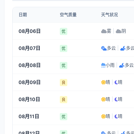
日期
空气质量
天气状况
08月06日
雾
|
阴
优
08月07日
多云
|
多
优
08月08日
小雨
|
多云
优
08月09日
晴
|
晴
良
08月10日
晴
|
晴
良
08月11日
晴
|
晴
优
08月12日
多云
|
多
优