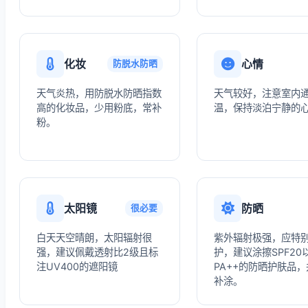
化妆
心情
防脱水防晒
天气炎热，用防脱水防晒指数
天气较好，注意室内
高的化妆品，少用粉底，常补
温，保持淡泊宁静的
粉。
太阳镜
防晒
很必要
白天天空晴朗，太阳辐射很
紫外辐射极强，应特
强，建议佩戴透射比2级且标
护，建议涂擦SPF20
注UV400的遮阳镜
PA++的防晒护肤品
补涂。