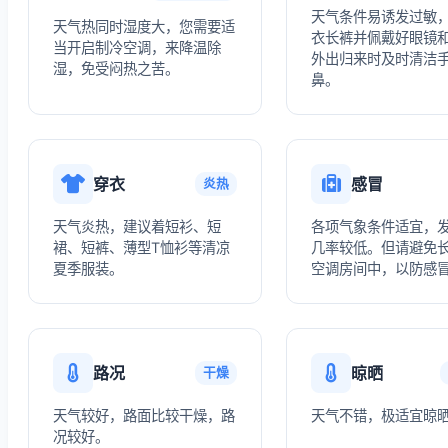
天气条件易诱发过敏
天气热同时湿度大，您需要适
衣长裤并佩戴好眼镜
当开启制冷空调，来降温除
外出归来时及时清洁
湿，免受闷热之苦。
鼻。
穿衣
感冒
炎热
天气炎热，建议着短衫、短
各项气象条件适宜，
裙、短裤、薄型T恤衫等清凉
几率较低。但请避免
夏季服装。
空调房间中，以防感
路况
晾晒
干燥
天气较好，路面比较干燥，路
天气不错，极适宜晾
况较好。