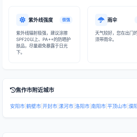
紫外线强度
雨伞
很强
紫外线辐射极强，建议涂擦
天气较好，您在出门
SPF20以上、PA++的防晒护
须带雨伞。
肤品，尽量避免暴露于日光
下。
焦作市附近城市
安阳市
|
鹤壁市
|
开封市
|
漯河市
|
洛阳市
|
南阳市
|
平顶山市
|
濮