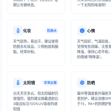
期让车辆休息。
一下太阳的味道吧！
化妆
心情
防脱水
天气较热，易出汗，建议使用
天气较好，气温较高
防脱水化妆品，少用粉底和胭
觉得有些烦躁，注意
脂，经常补粉。
降温，保持心态平和
的情绪“降降温”。
太阳镜
防晒
非常必要
白天天空多云，但太阳辐射仍
属中等强度紫外辐射
很强烈，强烈建议佩戴透射比
意防护，建议涂擦SP
3级且标注100%UV吸收的遮
于15，PA+的防晒护
阳镜