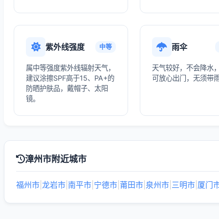
紫外线强度
雨伞
中等
属中等强度紫外线辐射天气，
天气较好，不会降水
建议涂擦SPF高于15、PA+的
可放心出门，无须带
防晒护肤品，戴帽子、太阳
镜。
漳州市附近城市
福州市
|
龙岩市
|
南平市
|
宁德市
|
莆田市
|
泉州市
|
三明市
|
厦门