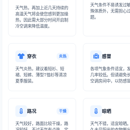
天气条件不易诱发过
天气热，再加上近几天持续的
殊体质外，无需担心
高温天气将会使您感到更加燥
题。
热，因此需大部分时间开启制
冷空调来降低温度。
穿衣
感冒
炎热
天气炎热，建议着短衫、短
各项气象条件适宜，
裙、短裤、薄型T恤衫等清凉
几率较低。但请避免
夏季服装。
空调房间中，以防感
路况
晾晒
干燥
天气较好，路面比较干燥，路
天气不错，适宜晾晒
况较好，不过天气有点热，定
久未见阳光的衣物搬