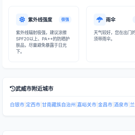
紫外线强度
雨伞
很强
紫外线辐射极强，建议涂擦
天气较好，您在出门
SPF20以上、PA++的防晒护
须带雨伞。
肤品，尽量避免暴露于日光
下。
武威市附近城市
白银市
|
定西市
|
甘南藏族自治州
|
嘉峪关市
|
金昌市
|
酒泉市
|
兰