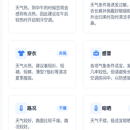
天气条件易诱发过敏
天气热，到中午的时候您将会
衣长裤并佩戴好眼镜
感到有点热，因此建议在午后
外出归来时及时清洁
较热时开启制冷空调。
鼻。
穿衣
感冒
炎热
天气炎热，建议着短衫、短
各项气象条件适宜，
裙、短裤、薄型T恤衫等清凉
几率较低。但请避免
夏季服装。
空调房间中，以防感
路况
晾晒
干燥
天气较好，路面比较干燥，路
天气不错，极适宜晾
况较好。