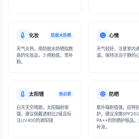
化妆
心情
防脱水防晒
天气炎热，用防脱水防晒指数
天气较好，注意室内
高的化妆品，少用粉底，常补
温，保持淡泊宁静的
粉。
太阳镜
防晒
很必要
白天天空晴朗，太阳辐射很
紫外辐射极强，应特
强，建议佩戴透射比2级且标
护，建议涂擦SPF20
注UV400的遮阳镜
PA++的防晒护肤品
补涂。