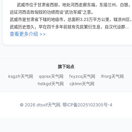
武威市位于甘肃省西部，地处河西走廊东端，东接兰州、白银，
远征河西击败匈奴的功绩而设“武功军威”之意。
武威市是甘肃省下辖的地级市，总面积3.23万平方公里，辖凉州区
武威历史悠久，早在四千多年前就有先民繁衍生息，自汉代设郡...
查看更多介绍 >>
旗下站点
ksgzfr天气网
qqnsx天气网
fxyzcq天气网
lfrorg天气网
hstkgd天气网
cjklmn天气网
© 2026 dtsxif天气网.
鄂ICP备2025102305号-4