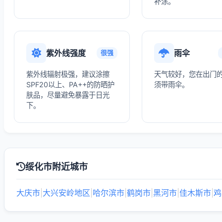
补涂。
紫外线强度
雨伞
很强
紫外线辐射极强，建议涂擦
天气较好，您在出门
SPF20以上、PA++的防晒护
须带雨伞。
肤品，尽量避免暴露于日光
下。
绥化市附近城市
大庆市
|
大兴安岭地区
|
哈尔滨市
|
鹤岗市
|
黑河市
|
佳木斯市
|
鸡