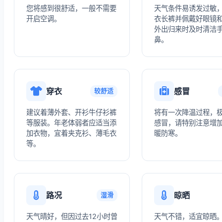
您将感到很舒适，一般不需要
天气条件易诱发过敏
开启空调。
衣长裤并佩戴好眼镜
外出归来时及时清洁
鼻。
穿衣
感冒
较舒适
建议着薄外套、开衫牛仔衫裤
将有一次降温过程，
等服装。年老体弱者应适当添
感冒，请特别注意增
加衣物，宜着夹克衫、薄毛衣
暖防寒。
等。
路况
晾晒
湿滑
天气晴好，但因过去12小时曾
天气不错，适宜晾晒