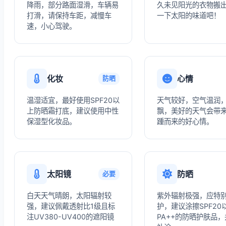
降雨，部分路面湿滑，车辆易
久未见阳光的衣物搬
打滑，请保持车距，减慢车
一下太阳的味道吧！
速，小心驾驶。
化妆
心情
防晒
温湿适宜，最好使用SPF20以
天气较好，空气温润
上防晒霜打底，建议使用中性
飘，美好的天气会带
保湿型化妆品。
踵而来的好心情。
太阳镜
防晒
必要
白天天气晴朗，太阳辐射较
紫外辐射极强，应特
强，建议佩戴透射比1级且标
护，建议涂擦SPF20
注UV380-UV400的遮阳镜
PA++的防晒护肤品