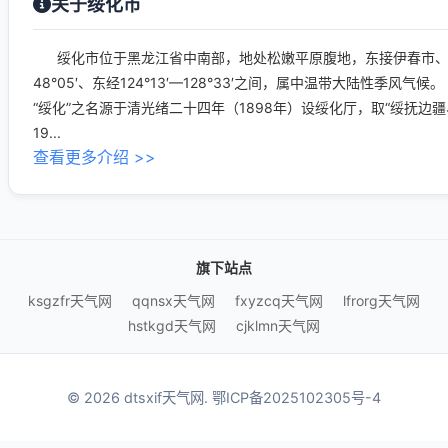
关于绥化市
绥化市位于黑龙江省中南部，地处松嫩平原腹地，东接伊春市、鹤岗
48°05′、东经124°13′—128°33′之间，属中温带大陆性季风气候。
“绥化”之名源于清光绪二十四年（1898年）设绥化厅，取“绥抚边疆
19...
查看更多介绍 >>
旗下站点
ksgzfr天气网
qqnsx天气网
fxyzcq天气网
lfrorg天气网
hstkgd天气网
cjklmn天气网
© 2026 dtsxif天气网.
鄂ICP备2025102305号-4