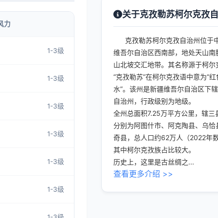
关于克孜勒苏柯尔克孜
风力
克孜勒苏柯尔克孜自治州位于
1-3级
维吾尔自治区西南部，地处天山南
山北坡交汇地带。其名称源于柯尔
“克孜勒苏”在柯尔克孜语中意为“红
1-3级
水”。该州是新疆维吾尔自治区下
自治州，行政级别为地级。
1-3级
全州总面积7.25万平方公里，辖三
分别为阿图什市、阿克陶县、乌恰
1-3级
奇县，总人口约62万人（2022年
其中柯尔克孜族占比较大。
1-3级
历史上，这里是古丝绸之...
查看更多介绍 >>
1-3级
1-3级