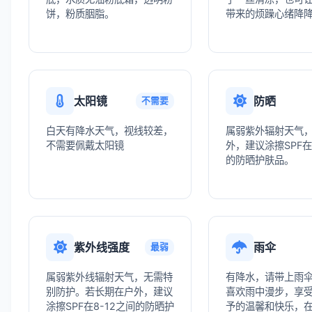
饼，粉质胭脂。
带来的烦躁心绪降
太阳镜
防晒
不需要
白天有降水天气，视线较差，
属弱紫外辐射天气
不需要佩戴太阳镜
外，建议涂擦SPF在
的防晒护肤品。
紫外线强度
雨伞
最弱
属弱紫外线辐射天气，无需特
有降水，请带上雨
别防护。若长期在户外，建议
喜欢雨中漫步，享
涂擦SPF在8-12之间的防晒护
予的温馨和快乐，