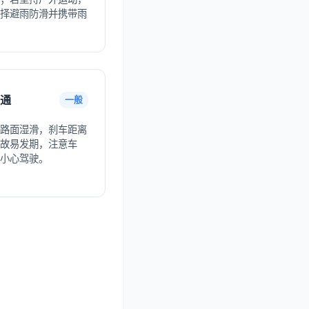
择避雨防滑并携带雨
通
一般
路面湿滑，刹车距离
故易发期，注意车
小心驾驶。