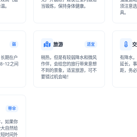
降温。
当锻炼，保持身体健康。
须注意选
具。
旅游
交
弱
适宜
，长期在户
稍热，但是有较弱降水和微风
有降水，
8-12之间
作伴，会给您的旅行带来意想
延长，事
不到的景象，适宜旅游，可不
距，务必
要错过机会呦！
带伞
伞，如果你
受大自然给
在短时间外