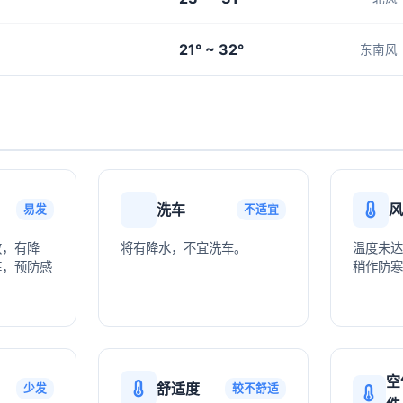
21° ~ 32°
东南风
洗车
风
易发
不适宜
敏，有降
将有降水，不宜洗车。
温度未达
裤，预防感
稍作防寒
。
空
舒适度
少发
较不舒适