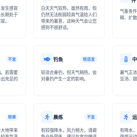
件
，发生感冒
白天天气较热，虽然有雨，但
气象条件
免长期处于
仍然无法削弱较高气温给人们
释、扩散
感冒。
带来的暑意，这种天气会让您
感到不很舒适。
钓鱼
中
不宜
较适宜
晒。若需要
较适合垂钓，但天气稍热，会
暑气正浓
备出充足的
对垂钓产生一定的影响。
豆汤、银
晨练
运
较差
不宜
给大地带来
有较强降水，风力稍大，请避
有降水，
让较高气温
免户外晨练，建议在室内做适
强度运动