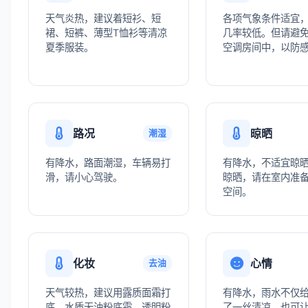
天气炎热，建议着短衫、短
各项气象条件适宜
裙、短裤、薄型T恤衫等清凉
几率较低。但请避
夏季服装。
空调房间中，以防
路况
晾晒
潮湿
有降水，路面潮湿，车辆易打
有降水，不适宜晾
滑，请小心驾驶。
晾晒，请在室内准
空间。
化妆
心情
去油
天气较热，建议用露质面霜打
有降水，雨水不仅
底，水质无油粉底霜，透明粉
了一丝清凉，也可