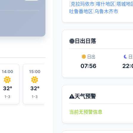
|
克拉玛依市
|
喀什地区
|
塔城地
吐鲁番地区
|
乌鲁木齐市
日出日落
日出
日
07:56
22:
14:00
15:00
16:00
23:00
17:00
32°
32°
32°
25°
32°
天气预警
1-3
1-3
1-3
1-3
1-3
当前无预警信息