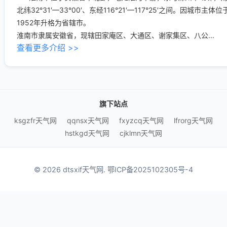
北纬32°31′—33°00′、东经116°21′—117°25′之间。
1952年升格为省辖市。
淮南市隶属安徽省，现辖田家庵区、大通区、谢家集区、八公...
查看更多介绍 >>
旗下站点
ksgzfr天气网
qqnsx天气网
fxyzcq天气网
lfrorg天气网
hstkgd天气网
cjklmn天气网
© 2026 dtsxif天气网.
鄂ICP备2025102305号-4