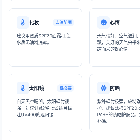
化妆
心情
去油防晒
建议用蜜质SPF20面霜打底，
天气较好，空气温润
水质无油粉底霜。
飘，美好的天气会带
踵而来的好心情。
太阳镜
防晒
很必要
白天天空晴朗，太阳辐射很
紫外辐射极强，应特
强，建议佩戴透射比2级且标
护，建议涂擦SPF20
注UV400的遮阳镜
PA++的防晒护肤品
补涂。