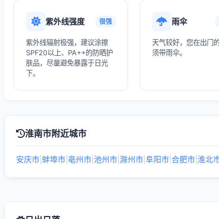
紫外线强度
雨伞
很强
紫外线辐射极强，建议涂擦
天气较好，您在出门
SPF20以上、PA++的防晒护
须带雨伞。
肤品，尽量避免暴露于日光
下。
淮南市附近城市
安庆市
|
蚌埠市
|
亳州市
|
池州市
|
滁州市
|
阜阳市
|
合肥市
|
淮北